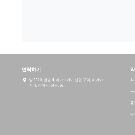
연락하기
약
방 2010, 빌딩 4, 리아오키이 산업 구역, 헤이야
회
거리, 라이우, 산둥, 중국
공
품
연